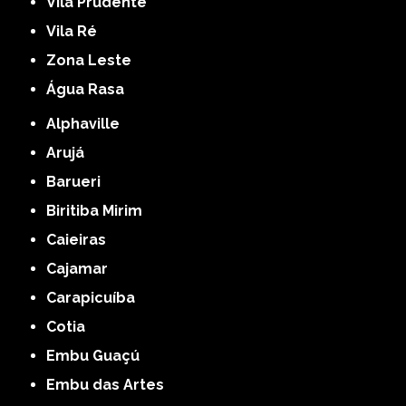
Vila Prudente
Vila Ré
Zona Leste
Água Rasa
Alphaville
Arujá
Barueri
Biritiba Mirim
Caieiras
Cajamar
Carapicuíba
Cotia
Embu Guaçú
Embu das Artes