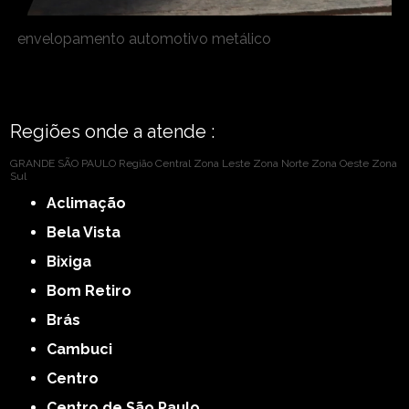
envelopamento automotivo metálico
Regiões onde a atende :
GRANDE SÃO PAULO
Região Central
Zona Leste
Zona Norte
Zona Oeste
Zona
Sul
Aclimação
Bela Vista
Bixiga
Bom Retiro
Brás
Cambuci
Centro
Centro de São Paulo