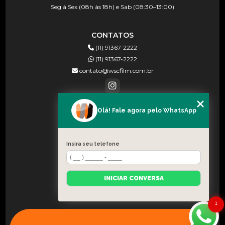
Seg à Sex (08h às 18h) e Sab (08:30–13:00)
CONTATOS
(11) 91367-2222
(11) 91367-2222
contato@wscfilm.com.br
Olá! Fale agora pelo WhatsApp
MENU
HOME
SOBRE NÓS
Insira seu telefone
BLOG
CONTATO
INICIAR CONVERSA
CATEGORIAS
MAPA DO SITE
1