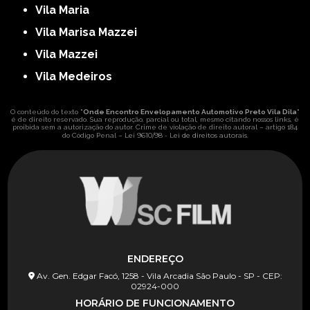
Vila Maria
Vila Marisa Mazzei
Vila Mazzei
Vila Medeiros
O conteúdo do texto "
Onde Encontro Envelopamento Automotivo Preto Vila Dila
"
é de direito reservado. Sua reprodução, parcial ou total, mesmo citando nossos links, é
proibida sem a autorização do autor. Crime de violação de direito autoral – artigo 184
Lei 9610/98 - Lei de direitos autorais
do Código Penal –
.
ENDEREÇO
Av. Gen. Edgar Facó, 1258 - Vila Arcadia São Paulo - SP - CEP:
02924-000
HORÁRIO DE FUNCIONAMENTO