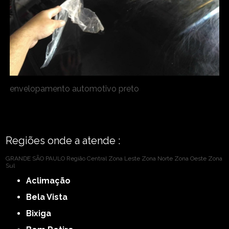
envelopamento automotivo preto
Regiões onde a atende :
GRANDE SÃO PAULO
Região Central
Zona Leste
Zona Norte
Zona Oeste
Zona
Sul
Aclimação
Bela Vista
Bixiga