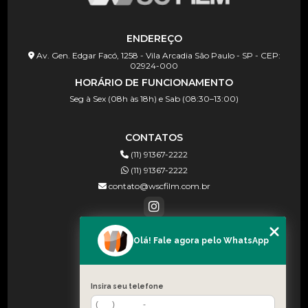
ENDEREÇO
Av. Gen. Edgar Facó, 1258 - Vila Arcadia São Paulo - SP - CEP:
02924-000
HORÁRIO DE FUNCIONAMENTO
Seg à Sex (08h às 18h) e Sab (08:30–13:00)
CONTATOS
(11) 91367-2222
(11) 91367-2222
contato@wscfilm.com.br
Olá! Fale agora pelo WhatsApp
MENU
HOME
SOBRE NÓS
Insira seu telefone
BLOG