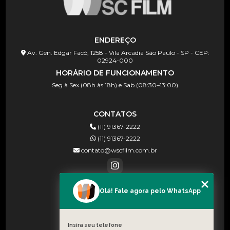
ENDEREÇO
Av. Gen. Edgar Facó, 1258 - Vila Arcadia São Paulo - SP - CEP:
02924-000
HORÁRIO DE FUNCIONAMENTO
Seg à Sex (08h às 18h) e Sab (08:30–13:00)
CONTATOS
(11) 91367-2222
(11) 91367-2222
contato@wscfilm.com.br
Olá! Fale agora pelo WhatsApp
MENU
HOME
SOBRE NÓS
Insira seu telefone