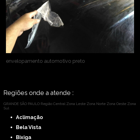
envelopamento automotivo preto
Regiões onde a atende :
GRANDE SÃO PAULO
Região Central
Zona Leste
Zona Norte
Zona Oeste
Zona
Sul
Aclimação
Bela Vista
Bixiga