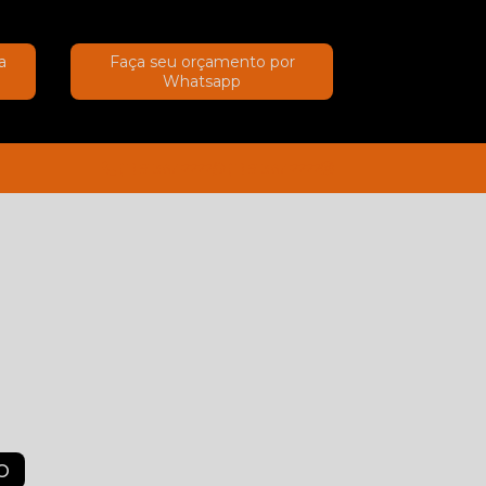
a
Faça seu orçamento por
Whatsapp
(11) 91367-2222
(11) 91367-2222
O