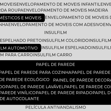
 MOVEIS
ENVELOPAMENTO DE MOVEIS INFANTIL
EN
RDA ROUPA
ENVELOPAMENTO DE MOVEIS MADEIRA
ENVELOPAMENTO DE MOVEIS 
ÉSTICOS E MOVEIS
INHA
ENVELOPAMENTO DE MOVEIS COM ADESIVO
EN
INSULFILM
M ESPELHADO PRETO
INSULFILM COLORIDO
INSULFIL
INSULFILM ESPELHADO
INSULFI
FILM AUTOMOTIVO
ILM PARA CARRO
INSULFILM CARRO
PAPEL DE PAREDE
PAPEL DE PAREDE PARA COZINHA
PAPEL DE PARED
 DE PAREDE ECOLÓGICO
PAINEL DE PAREDE DECOR
ADO
PAPEL DE PAREDE LAVÁVEL
PAPEL DE PAREDE C
 PAREDE VINÍLICO
PAPEL DE PAREDE RIPADO
PAPEL 
EDE AUTOCOLANTE
PELÍCULA ANTIVANDALISMO