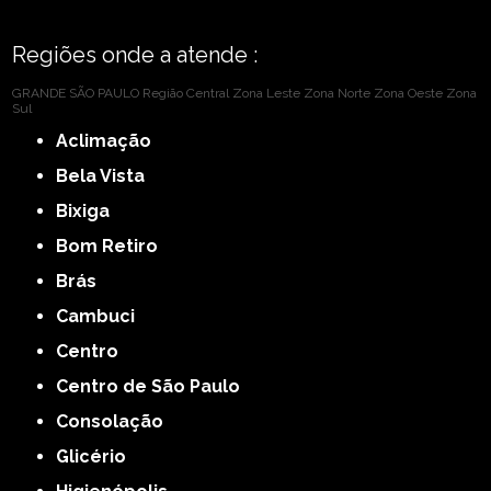
Regiões onde a atende :
GRANDE SÃO PAULO
Região Central
Zona Leste
Zona Norte
Zona Oeste
Zona
Sul
Aclimação
Bela Vista
Bixiga
Bom Retiro
Brás
Cambuci
Centro
Centro de São Paulo
Consolação
Glicério