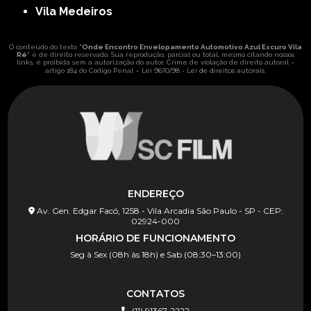
Vila Medeiros
O conteúdo do texto "
Onde Encontro Envelopamento Automotivo Azul Escuro Vila
Ré
" é de direito reservado. Sua reprodução, parcial ou total, mesmo citando nossos
links, é proibida sem a autorização do autor. Crime de violação de direito autoral –
Lei 9610/98 - Lei de direitos autorais
artigo 184 do Código Penal –
.
ENDEREÇO
Av. Gen. Edgar Facó, 1258 - Vila Arcadia São Paulo - SP - CEP:
02924-000
HORÁRIO DE FUNCIONAMENTO
Seg à Sex (08h às 18h) e Sab (08:30–13:00)
CONTATOS
(11) 91367-2222