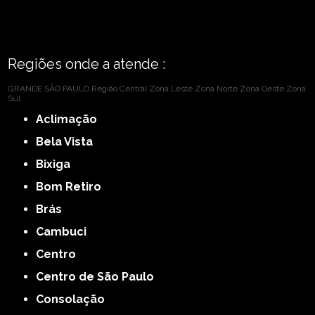
Regiões onde a atende :
GRANDE SÃO PAULO
Região Central
Zona Leste
Zona Norte
Zona Oeste
Zona
Sul
Aclimação
Bela Vista
Bixiga
Bom Retiro
Brás
Cambuci
Centro
Centro de São Paulo
Consolação