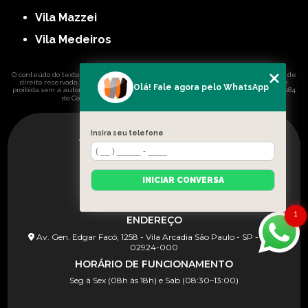
Vila Mazzei
Vila Medeiros
O conteúdo do texto "
Loja de Envelopamento Automotivo Parque Colonial
" é de
direito reservado. Sua reprodução, parcial ou total, mesmo citando nossos links, é
Olá! Fale agora pelo WhatsApp
proibida sem a autorização do autor. Crime de violação de direito autoral – artigo 184
Lei 9610/98 - Lei de direitos autorais
do Código Penal –
.
Insira seu telefone
INICIAR CONVERSA
1
ENDEREÇO
Av. Gen. Edgar Facó, 1258 - Vila Arcadia São Paulo - SP - CEP:
02924-000
HORÁRIO DE FUNCIONAMENTO
Seg à Sex (08h às 18h) e Sab (08:30–13:00)