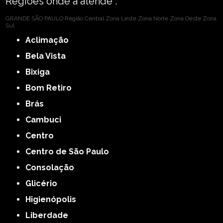
Regiões onde a atende :
GRANDE SÃO PAULO
Região Central
Zona Leste
Zona Norte
Zona Oeste
Zona
Sul
Aclimação
Bela Vista
Bixiga
Bom Retiro
Brás
Cambuci
Centro
Centro de São Paulo
Consolação
Glicério
Higienópolis
Liberdade