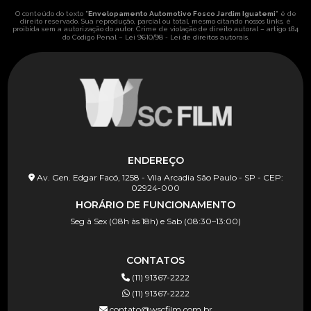
O conteúdo do texto "
Envelopamento Automotivo Fosco Jardim Iguatemi
" é de
direito reservado. Sua reprodução, parcial ou total, mesmo citando nossos links, é
proibida sem a autorização do autor. Crime de violação de direito autoral – artigo 184
Lei 9610/98 - Lei de direitos autorais
do Código Penal –
.
ENDEREÇO
Av. Gen. Edgar Facó, 1258 - Vila Arcadia São Paulo - SP - CEP:
02924-000
HORÁRIO DE FUNCIONAMENTO
Seg à Sex (08h às 18h) e Sab (08:30–13:00)
CONTATOS
(11) 91367-2222
(11) 91367-2222
contato@wscfilm.com.br