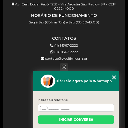
Av. Gen. Edgar Facó, 1258 - Vila Arcadia São Paulo - SP - CEP:
02924-000
HORÁRIO DE FUNCIONAMENTO
Seg à Sex (08h às 18h) e Sab (08:30–13:00)
CONTATOS
(11) 91367-2222
(11) 91367-2222
contato@wscfilm.com.br
Olá! Fale agora pelo WhatsApp
MENU
HOME
SOBRE NÓS
Insira seu telefone
BLOG
CONTATO
INICIAR CONVERSA
CATEGORIAS
MAPA DO SITE