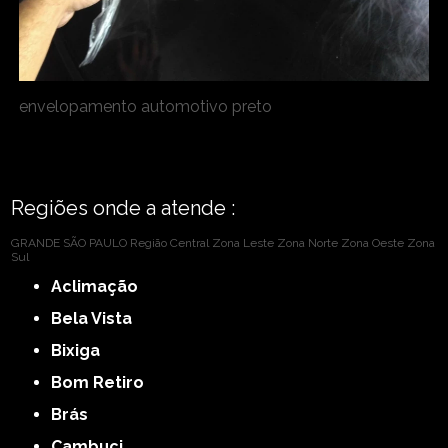
envelopamento automotivo preto
Regiões onde a atende :
GRANDE SÃO PAULO
Região Central
Zona Leste
Zona Norte
Zona Oeste
Zona
Sul
Aclimação
Bela Vista
Bixiga
Bom Retiro
Brás
Cambuci