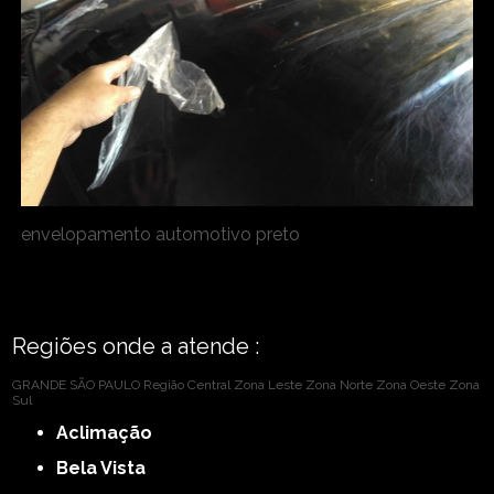
envelopamento automotivo preto
Regiões onde a atende :
GRANDE SÃO PAULO
Região Central
Zona Leste
Zona Norte
Zona Oeste
Zona
Sul
Aclimação
Bela Vista