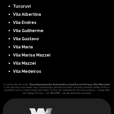
Tucuruvi
Vila Albertina
Vila Endres
Vila Guilherme
Vila Gustavo
Vila Maria
Vila Marisa Mazzei
Vila Mazzei
Vila Medeiros
O conteúdo do texto "
Envelopamento Automotivo Azul Escuro Preço Vila Marcelo
"
é de direito reservado. Sua reprodução, parcial ou total, mesmo citando nossos links, é
proibida sem a autorização do autor. Crime de violação de direito autoral – artigo 184
Lei 9610/98 - Lei de direitos autorais
do Código Penal –
.