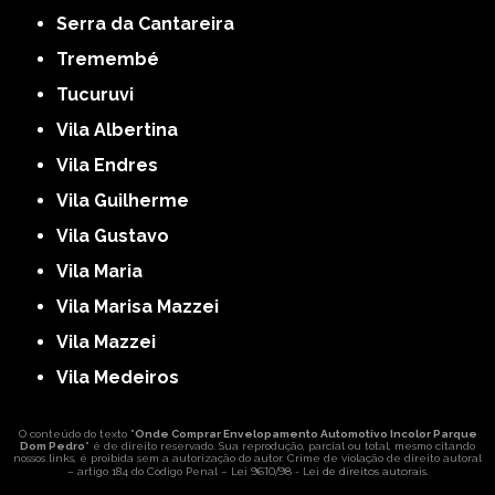
Serra da Cantareira
Tremembé
Tucuruvi
Vila Albertina
Vila Endres
Vila Guilherme
Vila Gustavo
Vila Maria
Vila Marisa Mazzei
Vila Mazzei
Vila Medeiros
O conteúdo do texto "
Onde Comprar Envelopamento Automotivo Incolor Parque
Dom Pedro
" é de direito reservado. Sua reprodução, parcial ou total, mesmo citando
nossos links, é proibida sem a autorização do autor. Crime de violação de direito autoral
Lei 9610/98 - Lei de direitos autorais
– artigo 184 do Código Penal –
.