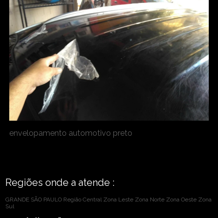
envelopamento automotivo preto
Regiões onde a atende :
GRANDE SÃO PAULO
Região Central
Zona Leste
Zona Norte
Zona Oeste
Zona
Sul