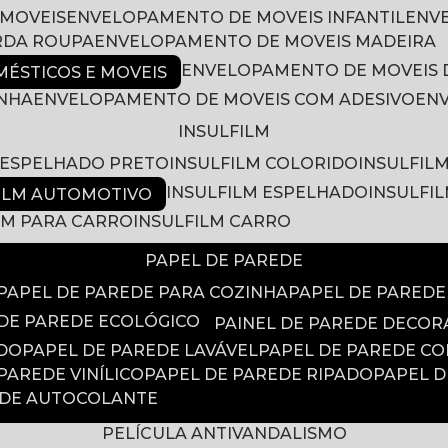
 MOVEIS
ENVELOPAMENTO DE MOVEIS INFANTIL
EN
RDA ROUPA
ENVELOPAMENTO DE MOVEIS MADEIRA
ENVELOPAMENTO DE MOVEIS 
ÉSTICOS E MOVEIS
INHA
ENVELOPAMENTO DE MOVEIS COM ADESIVO
EN
INSULFILM
M ESPELHADO PRETO
INSULFILM COLORIDO
INSULFIL
INSULFILM ESPELHADO
INSULFI
FILM AUTOMOTIVO
ILM PARA CARRO
INSULFILM CARRO
PAPEL DE PAREDE
PAPEL DE PAREDE PARA COZINHA
PAPEL DE PARED
 DE PAREDE ECOLÓGICO
PAINEL DE PAREDE DECOR
ADO
PAPEL DE PAREDE LAVÁVEL
PAPEL DE PAREDE C
 PAREDE VINÍLICO
PAPEL DE PAREDE RIPADO
PAPEL 
EDE AUTOCOLANTE
PELÍCULA ANTIVANDALISMO