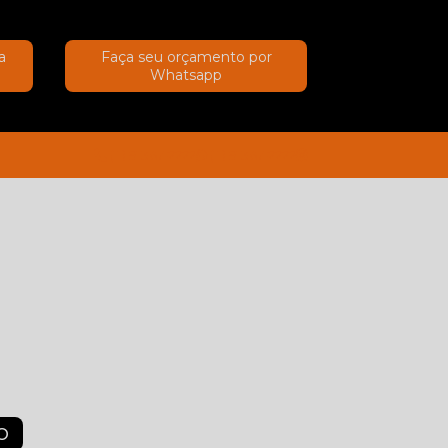
a
Faça seu orçamento por
Whatsapp
(11) 91367-2222
(11) 91367-2222
O