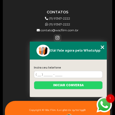
CONTATOS
(11) 91367-2222
(11) 91367-2222
contato@wscfilm.com.br
Olá! Fale agora pelo WhatsApp
MENU
HOME
SOBRE NÓS
Insira seu telefone
BLOG
CONTATO
INICIAR CONVERSA
CATEGORIAS
MAPA DO SITE
1
Copyright © Wsc Film. (Lei 9610 de 19/02/1998)