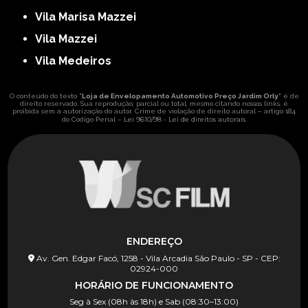
Vila Marisa Mazzei
Vila Mazzei
Vila Medeiros
O conteúdo do texto "
Loja de Envelopamento Automotivo Preço Jardim Orly
" é de
direito reservado. Sua reprodução, parcial ou total, mesmo citando nossos links, é
proibida sem a autorização do autor. Crime de violação de direito autoral – artigo 184
Lei 9610/98 - Lei de direitos autorais
do Código Penal –
.
ENDEREÇO
Av. Gen. Edgar Facó, 1258 - Vila Arcadia São Paulo - SP - CEP:
02924-000
HORÁRIO DE FUNCIONAMENTO
Seg à Sex (08h às 18h) e Sab (08:30–13:00)