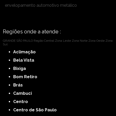
envelopamento automotivo metálico
Regiões onde a atende :
GRANDE SÃO PAULO
Região Central
Zona Leste
Zona Norte
Zona Oeste
Zona
Sul
Aclimação
Bela Vista
Bixiga
Bom Retiro
Brás
Cambuci
Centro
Centro de São Paulo