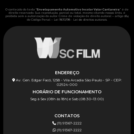
O conteúdo do texto "
Envelopamento Automotivo Incolor Valor Cantareira
" é de
direito reservado. Sua reprodução, parcial ou total, mesmo citando nossos links, é
proibida sem a autorização do autor. Crime de violação de direito autoral – artigo 184
Lei 9610/98 - Lei de direitos autorais
do Código Penal –
.
ENDEREÇO
Av. Gen. Edgar Facó, 1258 - Vila Arcadia São Paulo - SP - CEP:
02924-000
HORÁRIO DE FUNCIONAMENTO
Seg à Sex (08h às 18h) e Sab (08:30–13:00)
CONTATOS
(11) 91367-2222
(11) 91367-2222