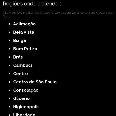
Regiões onde a atende :
GRANDE SÃO PAULO
Região Central
Zona Leste
Zona Norte
Zona Oeste
Zona
Sul
Aclimação
Bela Vista
Bixiga
Bom Retiro
Brás
Cambuci
Centro
Centro de São Paulo
Consolação
Glicério
Higienópolis
Liberdade