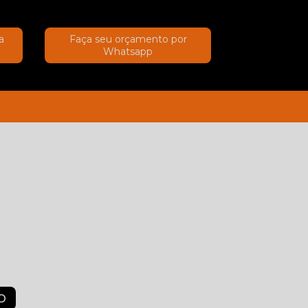
a
Faça seu orçamento por
Whatsapp
(11) 91367-2222
(11) 91367-2222
O