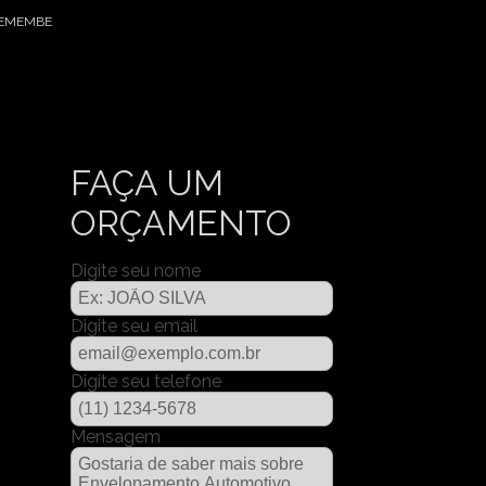
REMEMBE
FAÇA UM
ORÇAMENTO
Digite seu nome
Digite seu email
Digite seu telefone
Mensagem