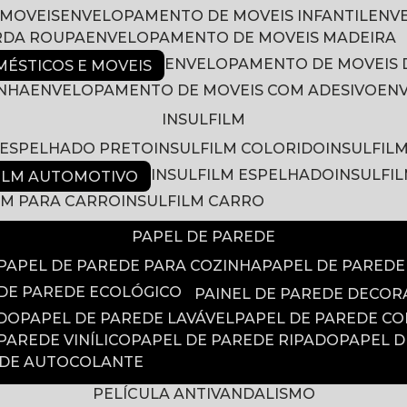
 MOVEIS
ENVELOPAMENTO DE MOVEIS INFANTIL
EN
RDA ROUPA
ENVELOPAMENTO DE MOVEIS MADEIRA
ENVELOPAMENTO DE MOVEIS 
ÉSTICOS E MOVEIS
INHA
ENVELOPAMENTO DE MOVEIS COM ADESIVO
EN
INSULFILM
M ESPELHADO PRETO
INSULFILM COLORIDO
INSULFIL
INSULFILM ESPELHADO
INSULFI
FILM AUTOMOTIVO
ILM PARA CARRO
INSULFILM CARRO
PAPEL DE PAREDE
PAPEL DE PAREDE PARA COZINHA
PAPEL DE PARED
 DE PAREDE ECOLÓGICO
PAINEL DE PAREDE DECOR
ADO
PAPEL DE PAREDE LAVÁVEL
PAPEL DE PAREDE C
 PAREDE VINÍLICO
PAPEL DE PAREDE RIPADO
PAPEL 
EDE AUTOCOLANTE
PELÍCULA ANTIVANDALISMO