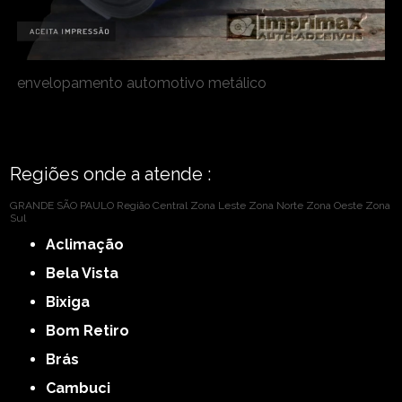
envelopamento automotivo metálico
Regiões onde a atende :
GRANDE SÃO PAULO
Região Central
Zona Leste
Zona Norte
Zona Oeste
Zona
Sul
Aclimação
Bela Vista
Bixiga
Bom Retiro
Brás
Cambuci