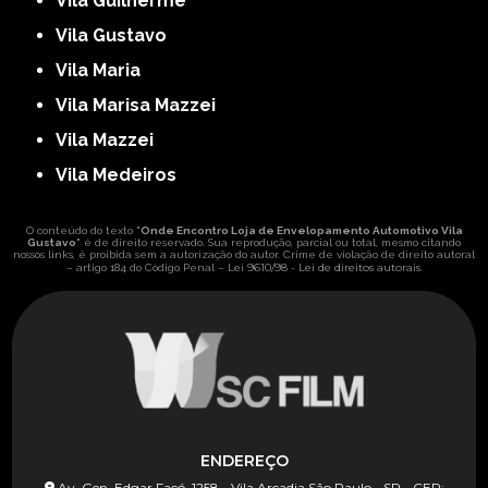
Vila Guilherme
Vila Gustavo
Vila Maria
Vila Marisa Mazzei
Vila Mazzei
Vila Medeiros
O conteúdo do texto "
Onde Encontro Loja de Envelopamento Automotivo Vila
Gustavo
" é de direito reservado. Sua reprodução, parcial ou total, mesmo citando
nossos links, é proibida sem a autorização do autor. Crime de violação de direito autoral
Lei 9610/98 - Lei de direitos autorais
– artigo 184 do Código Penal –
.
ENDEREÇO
Av. Gen. Edgar Facó, 1258 - Vila Arcadia São Paulo - SP - CEP: