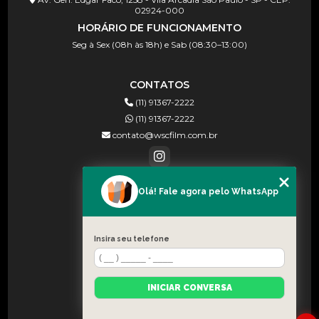
02924-000
HORÁRIO DE FUNCIONAMENTO
Seg à Sex (08h às 18h) e Sab (08:30–13:00)
CONTATOS
(11) 91367-2222
(11) 91367-2222
contato@wscfilm.com.br
Olá! Fale agora pelo WhatsApp
MENU
HOME
SOBRE NÓS
Insira seu telefone
BLOG
CONTATO
INICIAR CONVERSA
CATEGORIAS
MAPA DO SITE