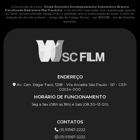
O conteúdo do texto "
Onde Encontro Envelopamento Automotivo Branco
Perolizado Balneário Mar Paulista
" é de direito reservado. Sua reprodução, parcial
ou total, mesmo citando nossos links, é proibida sem a autorização do autor. Crime de
Lei 9610/98 - Lei de direitos
violação de direito autoral – artigo 184 do Código Penal –
autorais
.
ENDEREÇO
Av. Gen. Edgar Facó, 1258 - Vila Arcadia São Paulo - SP - CEP:
02924-000
HORÁRIO DE FUNCIONAMENTO
Seg à Sex (08h às 18h) e Sab (08:30–13:00)
CONTATOS
(11) 91367-2222
(11) 91367-2222