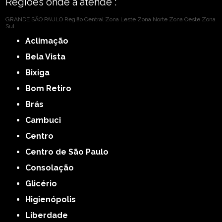
Regiões onde a atende :
GRANDE SÃO PAULO
Região Central
Zona Leste
Zona Norte
Zona Oeste
Zona
Sul
Aclimação
Bela Vista
Bixiga
Bom Retiro
Brás
Cambuci
Centro
Centro de São Paulo
Consolação
Glicério
Higienópolis
Liberdade