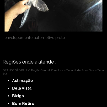
envelopamento automotivo preto
Regiões onde a atende :
GRANDE SÃO PAULO
Região Central
Zona Leste
Zona Norte
Zona Oeste
Zona
Sul
Aclimação
Bela Vista
Bixiga
Bom Retiro