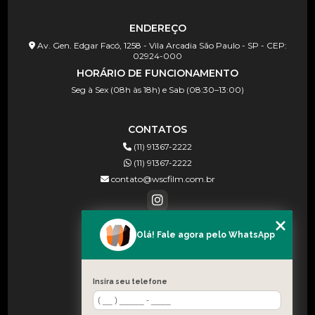
ENDEREÇO
Av. Gen. Edgar Facó, 1258 - Vila Arcadia São Paulo - SP - CEP:
02924-000
HORÁRIO DE FUNCIONAMENTO
Seg à Sex (08h às 18h) e Sab (08:30–13:00)
CONTATOS
(11) 91367-2222
(11) 91367-2222
contato@wscfilm.com.br
Olá! Fale agora pelo WhatsApp
MENU
HOME
SOBRE NÓS
Insira seu telefone
BLOG
CONTATO