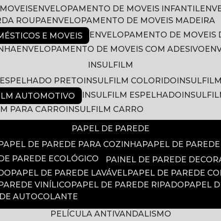
 MOVEIS
ENVELOPAMENTO DE MOVEIS INFANTIL
EN
RDA ROUPA
ENVELOPAMENTO DE MOVEIS MADEIRA
ENVELOPAMENTO DE MOVEIS 
ÉSTICOS E MOVEIS
INHA
ENVELOPAMENTO DE MOVEIS COM ADESIVO
EN
INSULFILM
M ESPELHADO PRETO
INSULFILM COLORIDO
INSULFIL
INSULFILM ESPELHADO
INSULFI
FILM AUTOMOTIVO
ILM PARA CARRO
INSULFILM CARRO
PAPEL DE PAREDE
PAPEL DE PAREDE PARA COZINHA
PAPEL DE PARED
 DE PAREDE ECOLÓGICO
PAINEL DE PAREDE DECOR
ADO
PAPEL DE PAREDE LAVÁVEL
PAPEL DE PAREDE C
 PAREDE VINÍLICO
PAPEL DE PAREDE RIPADO
PAPEL 
EDE AUTOCOLANTE
PELÍCULA ANTIVANDALISMO