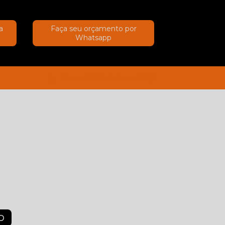
a
Faça seu orçamento por
Whatsapp
(11) 91367-2222
(11) 91367-2222
O