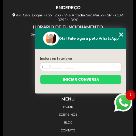
ENDEREÇO
Av. Gen. Edgar Facó, 1258 - Vila Arcadia São Paulo - SP - CEP:
02924-000
HORÁRIO DE FUNCIONAMENTO
Seg à Sex (08h às 18h) e Sab (08:30–13:00)
Olá! Fale agora pelo WhatsApp
CONTATOS
(11) 91367-2222
Insira seu telefone
(11) 91367-2222
contato@wscfilm.com.br
INICIAR CONVERSA
1
MENU
HOME
SOBRE NÓS
BLOG
CONTATO