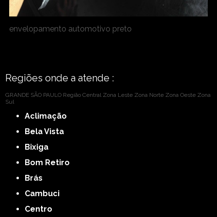
envelopamento automotivo preto
Regiões onde a atende :
GRANDE SÃO PAULO
Região Central
Zona Leste
Zona Norte
Zona Oeste
Zona
Sul
Aclimação
Bela Vista
Bixiga
Bom Retiro
Brás
Cambuci
Centro