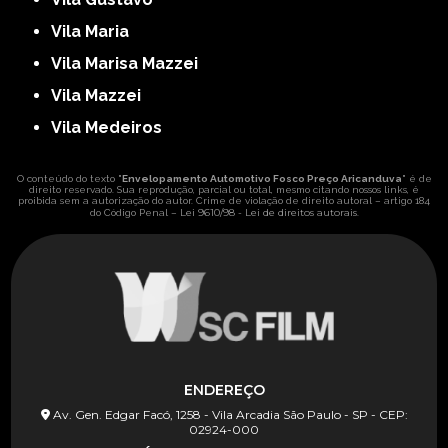
Vila Maria
Vila Marisa Mazzei
Vila Mazzei
Vila Medeiros
O conteúdo do texto "
Envelopamento Automotivo Fosco Preço Aricanduva
" é de
direito reservado. Sua reprodução, parcial ou total, mesmo citando nossos links, é
proibida sem a autorização do autor. Crime de violação de direito autoral – artigo 184
Lei 9610/98 - Lei de direitos autorais
do Código Penal –
.
ENDEREÇO
Av. Gen. Edgar Facó, 1258 - Vila Arcadia São Paulo - SP - CEP:
02924-000