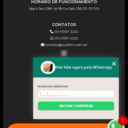
HORÁRIO DE FUNCIONAMENTO
Seg à Sex (08h às 18h) e Sab (08:30–13:00)
CONTATOS
(11) 91367-2222
(11) 91367-2222
contato@wscfilm.com.br
Olá! Fale agora pelo WhatsApp
MENU
HOME
SOBRE NÓS
Insira seu telefone
BLOG
CONTATO
INICIAR CONVERSA
CATEGORIAS
MAPA DO SITE
1