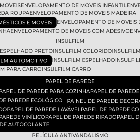
 MOVEIS
ENVELOPAMENTO DE MOVEIS INFANTIL
EN
RDA ROUPA
ENVELOPAMENTO DE MOVEIS MADEIRA
ENVELOPAMENTO DE MOVEIS 
ÉSTICOS E MOVEIS
INHA
ENVELOPAMENTO DE MOVEIS COM ADESIVO
EN
INSULFILM
M ESPELHADO PRETO
INSULFILM COLORIDO
INSULFIL
INSULFILM ESPELHADO
INSULFI
FILM AUTOMOTIVO
ILM PARA CARRO
INSULFILM CARRO
PAPEL DE PAREDE
PAPEL DE PAREDE PARA COZINHA
PAPEL DE PARED
 DE PAREDE ECOLÓGICO
PAINEL DE PAREDE DECOR
ADO
PAPEL DE PAREDE LAVÁVEL
PAPEL DE PAREDE C
 PAREDE VINÍLICO
PAPEL DE PAREDE RIPADO
PAPEL 
EDE AUTOCOLANTE
PELÍCULA ANTIVANDALISMO