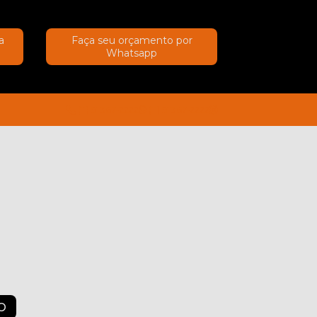
a
Faça seu orçamento por
Whatsapp
(11) 91367-2222
(11) 91367-2222
O