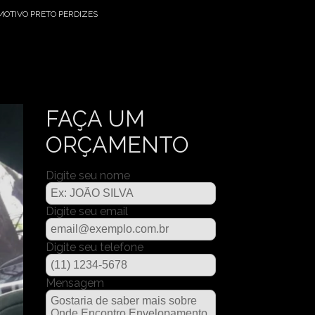
OTIVO PRETO PERDIZES
FAÇA UM
ORÇAMENTO
Digite seu nome
Digite seu email
Digite seu telefone
Mensagem