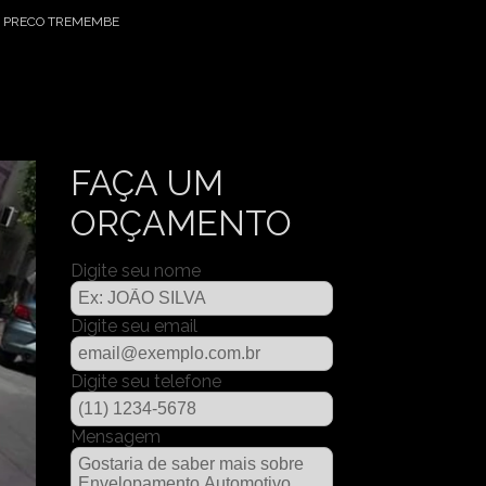
 PRECO TREMEMBE
FAÇA UM
ORÇAMENTO
Digite seu nome
Digite seu email
Digite seu telefone
Mensagem