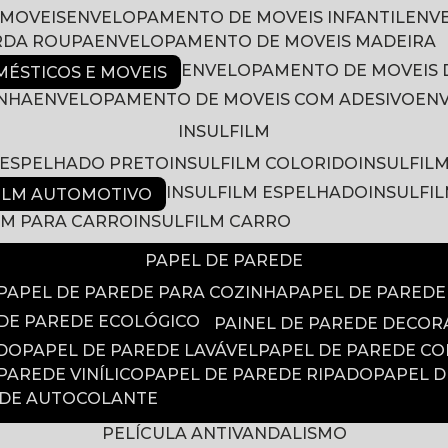
 MOVEIS
ENVELOPAMENTO DE MOVEIS INFANTIL
EN
RDA ROUPA
ENVELOPAMENTO DE MOVEIS MADEIRA
ENVELOPAMENTO DE MOVEIS 
ÉSTICOS E MOVEIS
INHA
ENVELOPAMENTO DE MOVEIS COM ADESIVO
EN
INSULFILM
M ESPELHADO PRETO
INSULFILM COLORIDO
INSULFIL
INSULFILM ESPELHADO
INSULFI
FILM AUTOMOTIVO
ILM PARA CARRO
INSULFILM CARRO
PAPEL DE PAREDE
PAPEL DE PAREDE PARA COZINHA
PAPEL DE PARED
 DE PAREDE ECOLÓGICO
PAINEL DE PAREDE DECOR
ADO
PAPEL DE PAREDE LAVÁVEL
PAPEL DE PAREDE C
 PAREDE VINÍLICO
PAPEL DE PAREDE RIPADO
PAPEL 
EDE AUTOCOLANTE
PELÍCULA ANTIVANDALISMO