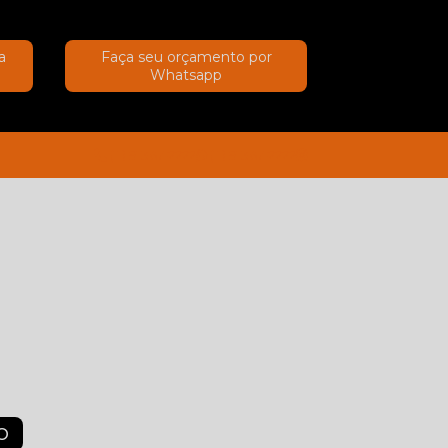
a
Faça seu orçamento por
Whatsapp
(11) 91367-2222
(11) 91367-2222
O