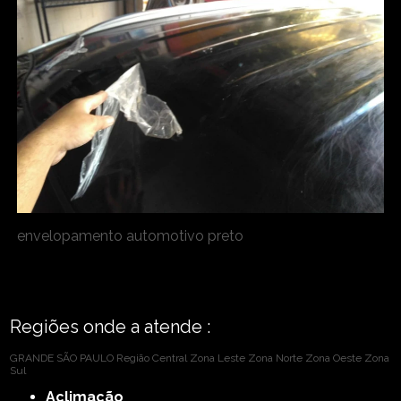
envelopamento automotivo preto
Regiões onde a atende :
GRANDE SÃO PAULO
Região Central
Zona Leste
Zona Norte
Zona Oeste
Zona
Sul
Aclimação