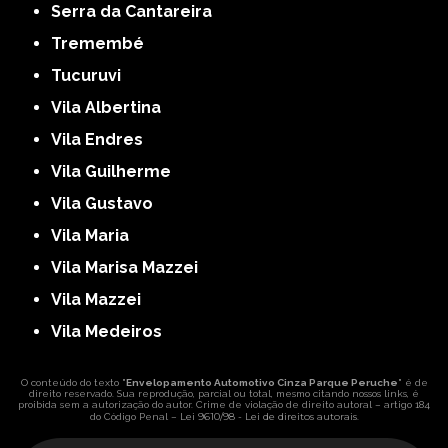
Serra da Cantareira
Tremembé
Tucuruvi
Vila Albertina
Vila Endres
Vila Guilherme
Vila Gustavo
Vila Maria
Vila Marisa Mazzei
Vila Mazzei
Vila Medeiros
O conteúdo do texto "
Envelopamento Automotivo Cinza Parque Peruche
" é de
direito reservado. Sua reprodução, parcial ou total, mesmo citando nossos links, é
proibida sem a autorização do autor. Crime de violação de direito autoral – artigo 184
Lei 9610/98 - Lei de direitos autorais
do Código Penal –
.