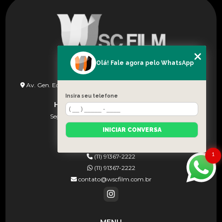
Olá! Fale agora pelo WhatsApp
ENDEREÇO
Av. Gen. Edgar Facó, 1258 - Vila Arcadia São Paulo - SP - CEP:
02924-000
Insira seu telefone
HORÁRIO DE FUNCIONAMENTO
Seg à Sex (08h às 18h) e Sab (08:30–13:00)
INICIAR CONVERSA
CONTATOS
1
(11) 91367-2222
(11) 91367-2222
contato@wscfilm.com.br
MENU