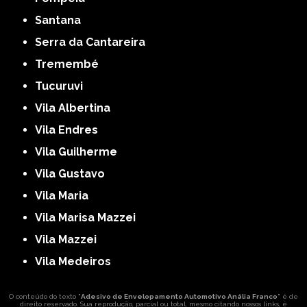
Santana
Serra da Cantareira
Tremembé
Tucuruvi
Vila Albertina
Vila Endres
Vila Guilherme
Vila Gustavo
Vila Maria
Vila Marisa Mazzei
Vila Mazzei
Vila Medeiros
O conteúdo do texto "
Adesivo de Envelopamento Automotivo Anália Franco
" é de
direito reservado. Sua reprodução, parcial ou total, mesmo citando nossos links, é