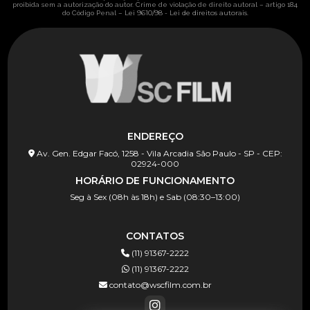
proibida sem a autorização do autor. Crime de violação de direito autoral – artigo 184
Lei 9610/98 - Lei de direitos autorais
do Código Penal –
.
ENDEREÇO
Av. Gen. Edgar Facó, 1258 - Vila Arcadia São Paulo - SP - CEP:
02924-000
HORÁRIO DE FUNCIONAMENTO
Seg à Sex (08h às 18h) e Sab (08:30–13:00)
CONTATOS
(11) 91367-2222
(11) 91367-2222
contato@wscfilm.com.br