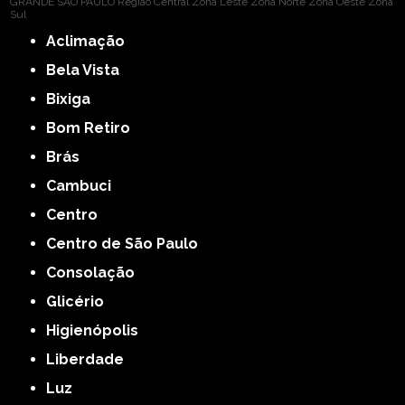
GRANDE SÃO PAULO
Região Central
Zona Leste
Zona Norte
Zona Oeste
Zona
Sul
Aclimação
Bela Vista
Bixiga
Bom Retiro
Brás
Cambuci
Centro
Centro de São Paulo
Consolação
Glicério
Higienópolis
Liberdade
Luz