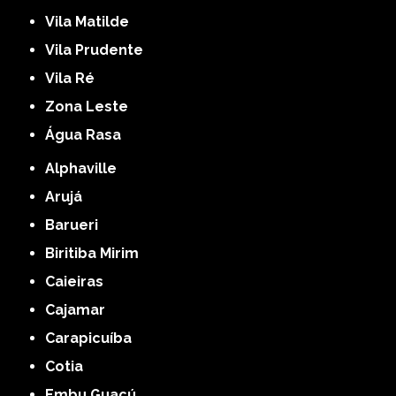
Vila Matilde
Vila Prudente
Vila Ré
Zona Leste
Água Rasa
Alphaville
Arujá
Barueri
Biritiba Mirim
Caieiras
Cajamar
Carapicuíba
Cotia
Embu Guaçú