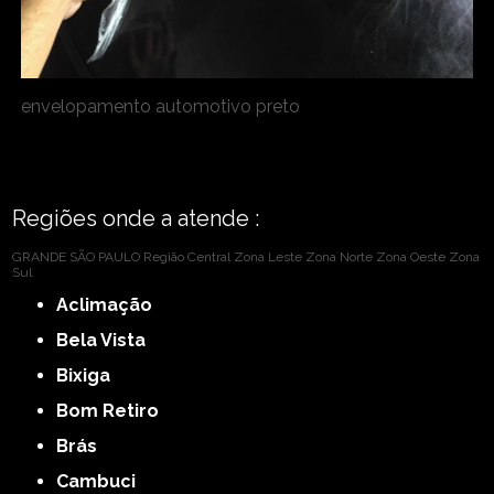
envelopamento automotivo preto
Regiões onde a atende :
GRANDE SÃO PAULO
Região Central
Zona Leste
Zona Norte
Zona Oeste
Zona
Sul
Aclimação
Bela Vista
Bixiga
Bom Retiro
Brás
Cambuci