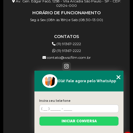
Av. Gen. Edgar Facó, 1258 - Vila Arcadia São Paulo - SP - CEP:
02924-000
HORÁRIO DE FUNCIONAMENTO
Seg à Sex (08h às 18h) e Sab (08:30–13:00)
CONTATOS
(11) 91367-2222
(11) 91367-2222
contato@wscfilm.com.br
Olá! Fale agora pelo WhatsApp
MENU
HOME
SOBRE NÓS
Insira seu telefone
BLOG
CONTATO
INICIAR CONVERSA
CATEGORIAS
MAPA DO SITE