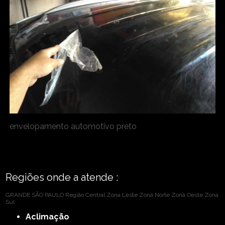
envelopamento automotivo preto
Regiões onde a atende :
GRANDE SÃO PAULO
Região Central
Zona Leste
Zona Norte
Zona Oeste
Zona
Sul
Aclimação