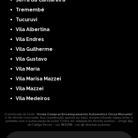
Tremembé
Tucuruvi
Vila Albertina
Vila Endres
Vila Guilherme
Vila Gustavo
Vila Maria
Vila Marisa Mazzei
Vila Mazzei
Vila Medeiros
O conteúdo do texto "
Onde Comprar Envelopamento Automotivo Cinza Morumbi
"
é de direito reservado. Sua reprodução, parcial ou total, mesmo citando nossos links, é
proibida sem a autorização do autor. Crime de violação de direito autoral – artigo 184
Lei 9610/98 - Lei de direitos autorais
do Código Penal –
.