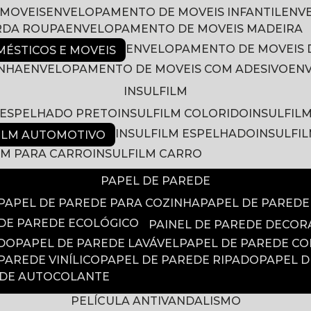
 MOVEIS
ENVELOPAMENTO DE MOVEIS INFANTIL
EN
RDA ROUPA
ENVELOPAMENTO DE MOVEIS MADEIRA
ENVELOPAMENTO DE MOVEIS 
ÉSTICOS E MOVEIS
INHA
ENVELOPAMENTO DE MOVEIS COM ADESIVO
EN
INSULFILM
M ESPELHADO PRETO
INSULFILM COLORIDO
INSULFIL
INSULFILM ESPELHADO
INSULFI
FILM AUTOMOTIVO
ILM PARA CARRO
INSULFILM CARRO
PAPEL DE PAREDE
PAPEL DE PAREDE PARA COZINHA
PAPEL DE PARED
 DE PAREDE ECOLÓGICO
PAINEL DE PAREDE DECOR
ADO
PAPEL DE PAREDE LAVÁVEL
PAPEL DE PAREDE C
 PAREDE VINÍLICO
PAPEL DE PAREDE RIPADO
PAPEL 
EDE AUTOCOLANTE
PELÍCULA ANTIVANDALISMO