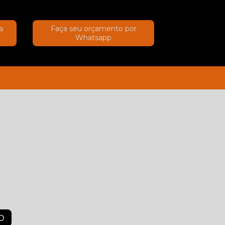
a
Faça seu orçamento por
Whatsapp
(11) 91367-2222
(11) 91367-2222
O