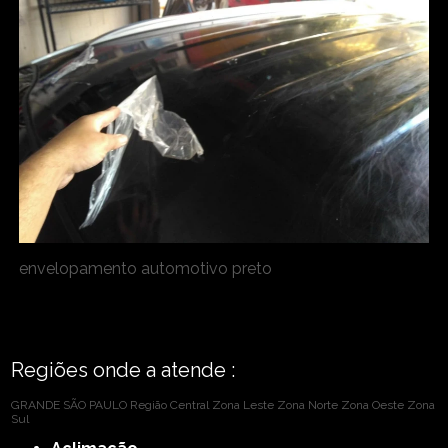
envelopamento automotivo preto
Regiões onde a atende :
GRANDE SÃO PAULO
Região Central
Zona Leste
Zona Norte
Zona Oeste
Zona
Sul