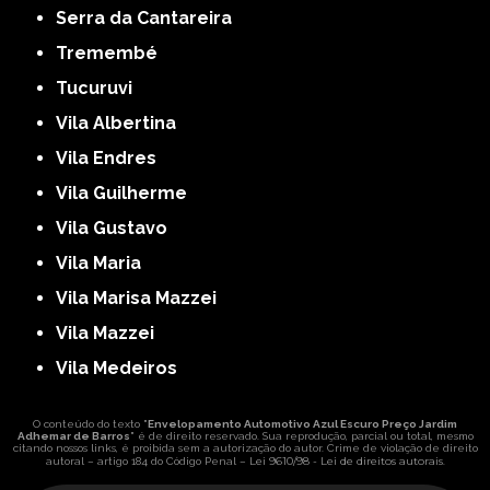
Serra da Cantareira
Tremembé
Tucuruvi
Vila Albertina
Vila Endres
Vila Guilherme
Vila Gustavo
Vila Maria
Vila Marisa Mazzei
Vila Mazzei
Vila Medeiros
O conteúdo do texto "
Envelopamento Automotivo Azul Escuro Preço Jardim
Adhemar de Barros
" é de direito reservado. Sua reprodução, parcial ou total, mesmo
citando nossos links, é proibida sem a autorização do autor. Crime de violação de direito
Lei 9610/98 - Lei de direitos autorais
autoral – artigo 184 do Código Penal –
.