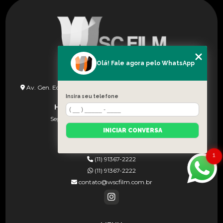
Olá! Fale agora pelo WhatsApp
ENDEREÇO
Av. Gen. Edgar Facó, 1258 - Vila Arcadia São Paulo - SP - CEP:
02924-000
Insira seu telefone
HORÁRIO DE FUNCIONAMENTO
Seg à Sex (08h às 18h) e Sab (08:30–13:00)
INICIAR CONVERSA
CONTATOS
1
(11) 91367-2222
(11) 91367-2222
contato@wscfilm.com.br