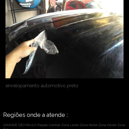
envelopamento automotivo preto
Regiões onde a atende :
GRANDE SÃO PAULO
Região Central
Zona Leste
Zona Norte
Zona Oeste
Zona