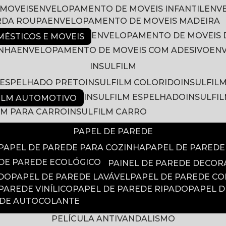
 MOVEIS
ENVELOPAMENTO DE MOVEIS INFANTIL
EN
RDA ROUPA
ENVELOPAMENTO DE MOVEIS MADEIRA
ENVELOPAMENTO DE MOVEIS 
ÉSTICOS E MOVEIS
INHA
ENVELOPAMENTO DE MOVEIS COM ADESIVO
EN
INSULFILM
M ESPELHADO PRETO
INSULFILM COLORIDO
INSULFIL
INSULFILM ESPELHADO
INSULFI
FILM AUTOMOTIVO
ILM PARA CARRO
INSULFILM CARRO
PAPEL DE PAREDE
PAPEL DE PAREDE PARA COZINHA
PAPEL DE PARED
 DE PAREDE ECOLÓGICO
PAINEL DE PAREDE DECOR
ADO
PAPEL DE PAREDE LAVÁVEL
PAPEL DE PAREDE C
 PAREDE VINÍLICO
PAPEL DE PAREDE RIPADO
PAPEL 
EDE AUTOCOLANTE
PELÍCULA ANTIVANDALISMO