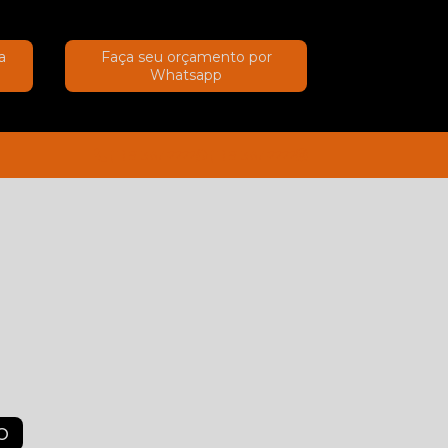
a
Faça seu orçamento por
Whatsapp
(11) 91367-2222
(11) 91367-2222
O