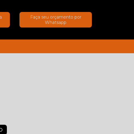
a
Faça seu orçamento por
Whatsapp
(11) 91367-2222
(11) 91367-2222
O