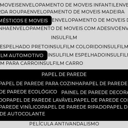
 MOVEIS
ENVELOPAMENTO DE MOVEIS INFANTIL
EN
RDA ROUPA
ENVELOPAMENTO DE MOVEIS MADEIRA
ENVELOPAMENTO DE MOVEIS 
ÉSTICOS E MOVEIS
INHA
ENVELOPAMENTO DE MOVEIS COM ADESIVO
EN
INSULFILM
M ESPELHADO PRETO
INSULFILM COLORIDO
INSULFIL
INSULFILM ESPELHADO
INSULFI
FILM AUTOMOTIVO
ILM PARA CARRO
INSULFILM CARRO
PAPEL DE PAREDE
PAPEL DE PAREDE PARA COZINHA
PAPEL DE PARED
 DE PAREDE ECOLÓGICO
PAINEL DE PAREDE DECOR
ADO
PAPEL DE PAREDE LAVÁVEL
PAPEL DE PAREDE C
 PAREDE VINÍLICO
PAPEL DE PAREDE RIPADO
PAPEL 
EDE AUTOCOLANTE
PELÍCULA ANTIVANDALISMO