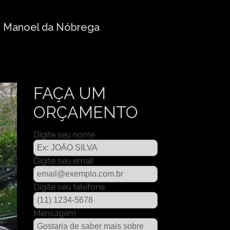
e Manoel da Nóbrega
FAÇA UM
ORÇAMENTO
Digite seu nome
Digite seu email
Digite seu telefone
Mensagem