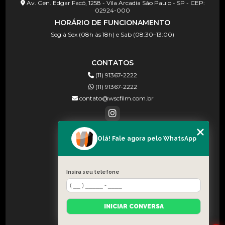
Av. Gen. Edgar Facó, 1258 - Vila Arcadia São Paulo - SP - CEP:
02924-000
HORÁRIO DE FUNCIONAMENTO
Seg à Sex (08h às 18h) e Sab (08:30–13:00)
CONTATOS
(11) 91367-2222
(11) 91367-2222
contato@wscfilm.com.br
Olá! Fale agora pelo WhatsApp
MENU
HOME
SOBRE NÓS
Insira seu telefone
BLOG
CONTATO
INICIAR CONVERSA
CATEGORIAS
MAPA DO SITE