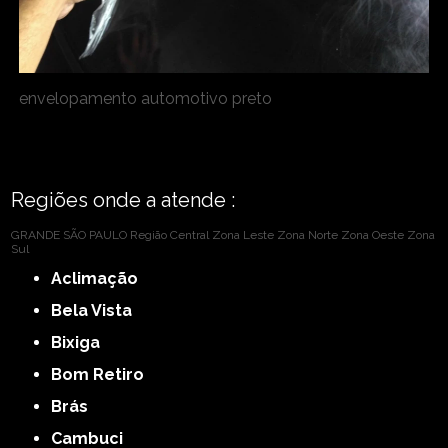
envelopamento automotivo preto
Regiões onde a atende :
GRANDE SÃO PAULO
Região Central
Zona Leste
Zona Norte
Zona Oeste
Zona
Sul
Aclimação
Bela Vista
Bixiga
Bom Retiro
Brás
Cambuci