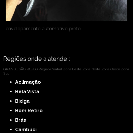
envelopamento automotivo preto
Regiões onde a atende :
GRANDE SÃO PAULO
Região Central
Zona Leste
Zona Norte
Zona Oeste
Zona
Sul
Aclimação
Bela Vista
Bixiga
Bom Retiro
Brás
Cambuci