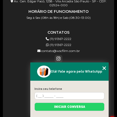
Av. Gen. Edgar Facó, 1258 - Vila Arcadia São Paulo - SP - CEP:
02924-000
HORÁRIO DE FUNCIONAMENTO
Seg à Sex (08h às 18h) e Sab (08:30–13:00)
CONTATOS
(11) 91367-2222
(11) 91367-2222
contato@wscfilm.com.br
Olá! Fale agora pelo WhatsApp
MENU
HOME
SOBRE NÓS
Insira seu telefone
BLOG
CONTATO
INICIAR CONVERSA
CATEGORIAS
MAPA DO SITE