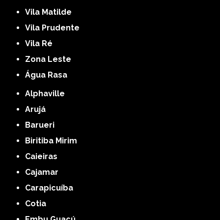
Vila Matilde
Vila Prudente
Vila Ré
Zona Leste
Água Rasa
Alphaville
Arujá
Barueri
Biritiba Mirim
Caieiras
Cajamar
Carapicuíba
Cotia
Embu Guaçú