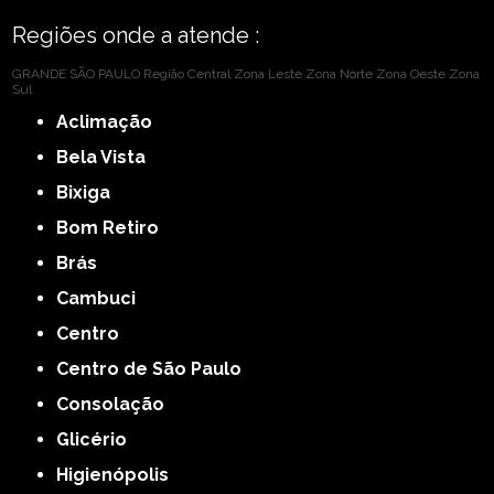
Regiões onde a atende :
GRANDE SÃO PAULO
Região Central
Zona Leste
Zona Norte
Zona Oeste
Zona
Sul
Aclimação
Bela Vista
Bixiga
Bom Retiro
Brás
Cambuci
Centro
Centro de São Paulo
Consolação
Glicério
Higienópolis