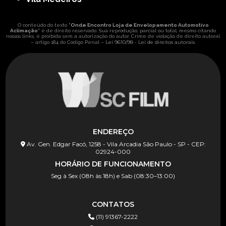
O conteúdo do texto "
Onde Encontro Loja de Envelopamento Automotivo
Aclimação
" é de direito reservado. Sua reprodução, parcial ou total, mesmo citando
nossos links, é proibida sem a autorização do autor. Crime de violação de direito autoral
Lei 9610/98 - Lei de direitos autorais
– artigo 184 do Código Penal –
.
ENDEREÇO
Av. Gen. Edgar Facó, 1258 - Vila Arcadia São Paulo - SP - CEP:
02924-000
HORÁRIO DE FUNCIONAMENTO
Seg à Sex (08h às 18h) e Sab (08:30–13:00)
CONTATOS
(11) 91367-2222