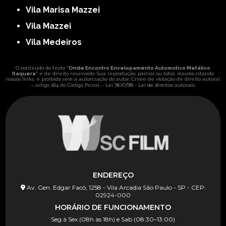
Vila Marisa Mazzei
Vila Mazzei
Vila Medeiros
O conteúdo do texto "
Onde Encontro Envelopamento Automotivo Metálico
Itaquera
" é de direito reservado. Sua reprodução, parcial ou total, mesmo citando
nossos links, é proibida sem a autorização do autor. Crime de violação de direito autoral
Lei 9610/98 - Lei de direitos autorais
– artigo 184 do Código Penal –
.
ENDEREÇO
Av. Gen. Edgar Facó, 1258 - Vila Arcadia São Paulo - SP - CEP:
02924-000
HORÁRIO DE FUNCIONAMENTO
Seg à Sex (08h às 18h) e Sab (08:30–13:00)