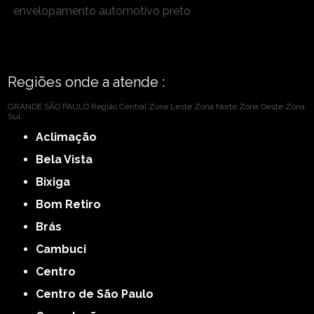
envelopamento automotivo preto
Regiões onde a atende :
GRANDE SÃO PAULO
Região Central
Zona Leste
Zona Norte
Zona Oeste
Zona
Sul
Aclimação
Bela Vista
Bixiga
Bom Retiro
Brás
Cambuci
Centro
Centro de São Paulo