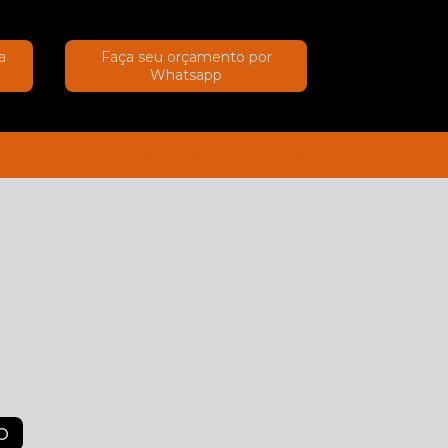
a
Faça seu orçamento por
Whatsapp
(11) 91367-2222
(11) 91367-2222
O