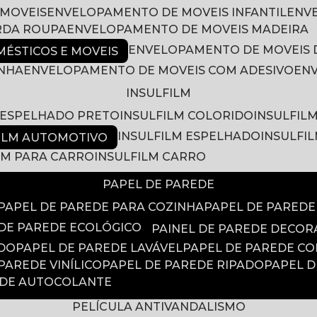
 MOVEIS
ENVELOPAMENTO DE MOVEIS INFANTIL
EN
RDA ROUPA
ENVELOPAMENTO DE MOVEIS MADEIRA
ENVELOPAMENTO DE MOVEIS 
ÉSTICOS E MOVEIS
INHA
ENVELOPAMENTO DE MOVEIS COM ADESIVO
EN
INSULFILM
M ESPELHADO PRETO
INSULFILM COLORIDO
INSULFIL
INSULFILM ESPELHADO
INSULFI
FILM AUTOMOTIVO
ILM PARA CARRO
INSULFILM CARRO
PAPEL DE PAREDE
PAPEL DE PAREDE PARA COZINHA
PAPEL DE PARED
 DE PAREDE ECOLÓGICO
PAINEL DE PAREDE DECOR
ADO
PAPEL DE PAREDE LAVÁVEL
PAPEL DE PAREDE C
 PAREDE VINÍLICO
PAPEL DE PAREDE RIPADO
PAPEL 
EDE AUTOCOLANTE
PELÍCULA ANTIVANDALISMO